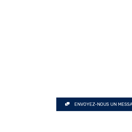
ALORISEZ VOTRE 
SANT APPEL À L'EN
MAÇONNE
ENVOYEZ-NOUS UN MESS