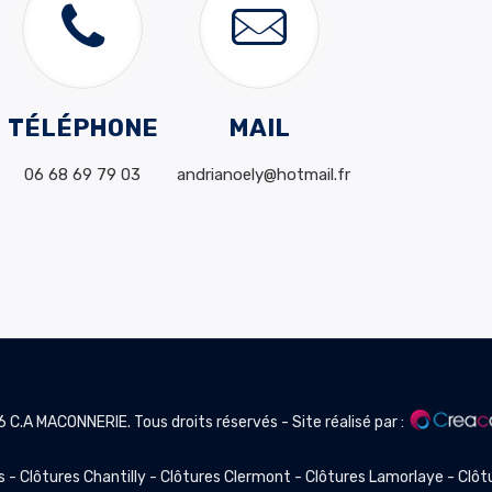
TÉLÉPHONE
MAIL
06 68 69 79 03
andrianoely@hotmail.fr
 C.A MACONNERIE. Tous droits réservés - Site réalisé par :
is
-
Clôtures Chantilly
-
Clôtures Clermont
-
Clôtures Lamorlaye
-
Clôt